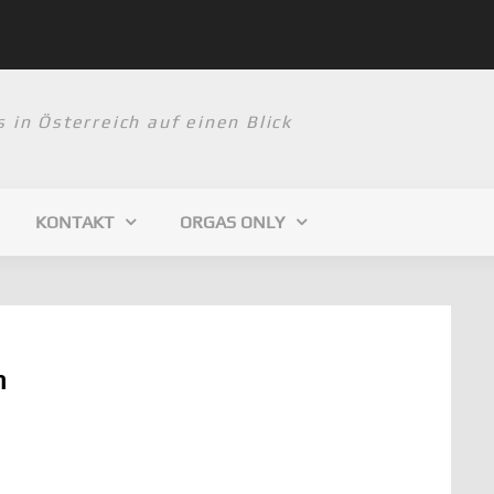
Community distanzi
 in Österreich auf einen Blick
KONTAKT
ORGAS ONLY
n