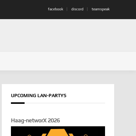
facebook
discord
teamspeak
ert sich vom ESF2019
LAN-
UPCOMING LAN-PARTYS
Haag-networX 2026