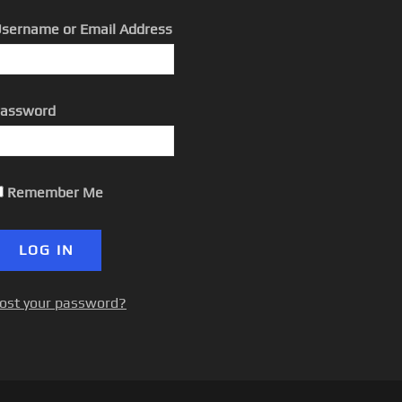
sername or Email Address
assword
Remember Me
ost your password?