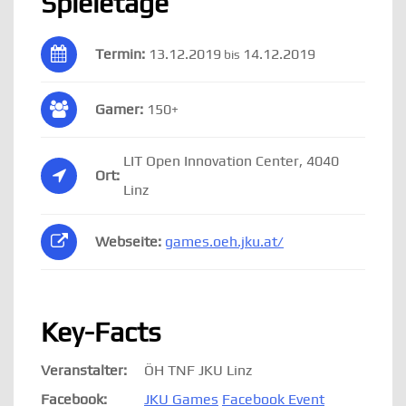
&
Spieletage
Spieletage
Termin:
13.12.2019
14.12.2019
bis
Gamer:
150+
LIT Open Innovation Center, 4040
Ort:
Linz
Webseite:
games.oeh.jku.at/
Key-Facts
Veranstalter:
ÖH TNF JKU Linz
Facebook:
JKU Games
Facebook Event