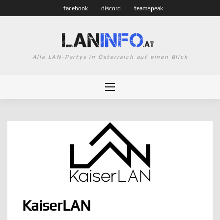
Skip
facebook
discord
teamspeak
to
content
Alle LAN-Partys in Österreich auf einen Blick
KaiserLAN
KaiserLAN